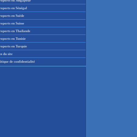
roports en Singapour
roports en Sénégal
roports en Suède
oports en Suisse
roports en Thaïlande
oports en Tunisie
roports en Turquie
n du site
itique de confidentialité