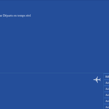
r Départs en temps réel
Bil
Aér
Aé
Aé
Aé
Aé