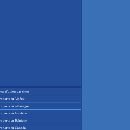
lets d’avion pas chers
oports en Algérie
roports en Allemagne
roports en Autriche
roports en Belgique
roports en Canada