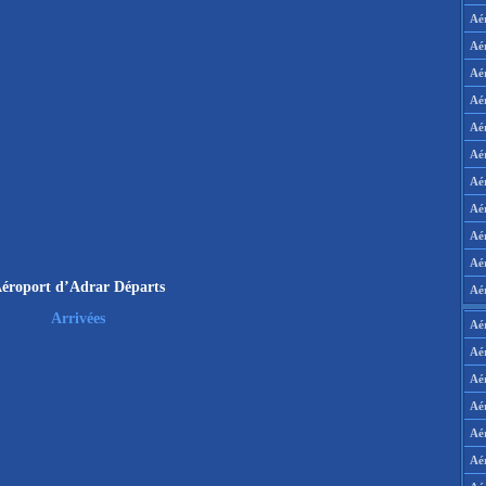
Aé
Aé
Aé
Aé
Aé
Aé
Aé
Aé
Aé
Aér
éroport d’Adrar Départs
Aé
Arrivées
Aé
Aé
Aé
Aé
Aé
Aé