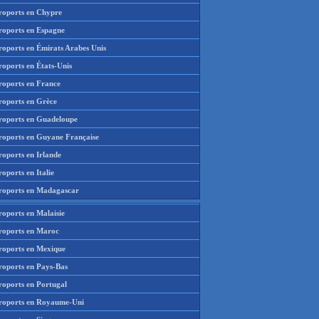
roports en Chypre
roports en Espagne
roports en Émirats Arabes Unis
roports en États-Unis
roports en France
roports en Grèce
roports en Guadeloupe
roports en Guyane Française
roports en Irlande
oports en Italie
roports en Madagascar
roports en Malaisie
roports en Maroc
roports en Mexique
roports en Pays-Bas
roports en Portugal
roports en Royaume-Uni