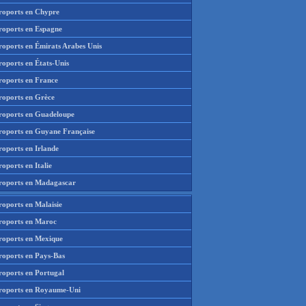
roports en Chypre
roports en Espagne
roports en Émirats Arabes Unis
roports en États-Unis
roports en France
roports en Grèce
roports en Guadeloupe
roports en Guyane Française
roports en Irlande
oports en Italie
roports en Madagascar
roports en Malaisie
roports en Maroc
roports en Mexique
roports en Pays-Bas
roports en Portugal
roports en Royaume-Uni