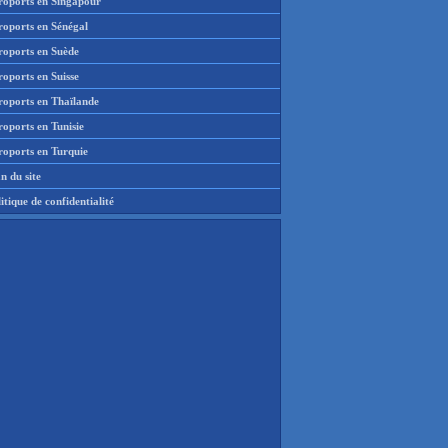
roports en Singapour
roports en Sénégal
roports en Suède
oports en Suisse
roports en Thaïlande
oports en Tunisie
roports en Turquie
n du site
itique de confidentialité