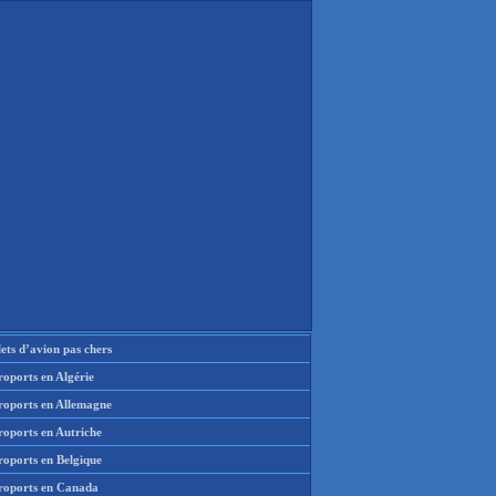
lets d’avion pas chers
oports en Algérie
roports en Allemagne
roports en Autriche
roports en Belgique
roports en Canada