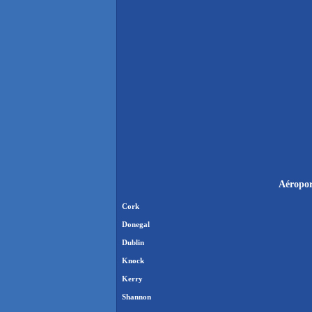
Aéroport
Cork
Donegal
Dublin
Knock
Kerry
Shannon