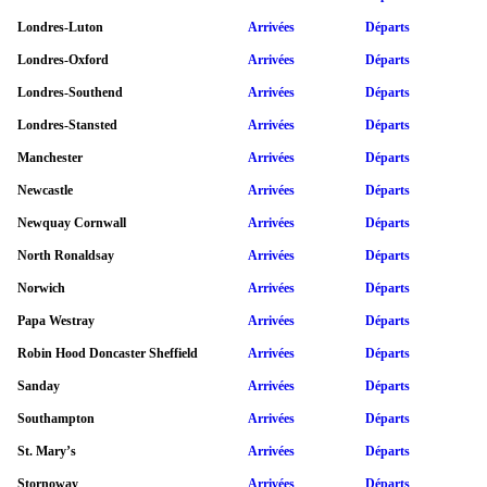
Londres-Luton
Arrivées
Départs
Londres-Oxford
Arrivées
Départs
Londres-Southend
Arrivées
Départs
Londres-Stansted
Arrivées
Départs
Manchester
Arrivées
Départs
Newcastle
Arrivées
Départs
Newquay Cornwall
Arrivées
Départs
North Ronaldsay
Arrivées
Départs
Norwich
Arrivées
Départs
Papa Westray
Arrivées
Départs
Robin Hood Doncaster Sheffield
Arrivées
Départs
Sanday
Arrivées
Départs
Southampton
Arrivées
Départs
St. Mary’s
Arrivées
Départs
Stornoway
Arrivées
Départs