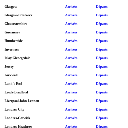
Glasgow
Arrivées
Départs
Glasgow-Prestwick
Arrivées
Départs
Gloucestershire
Arrivées
Départs
Guernesey
Arrivées
Départs
Humberside
Arrivées
Départs
Inverness
Arrivées
Départs
Islay Glenegedale
Arrivées
Départs
Jersey
Arrivées
Départs
Kirkwall
Arrivées
Départs
Land’s End
Arrivées
Départs
Leeds-Bradford
Arrivées
Départs
Liverpool John Lennon
Arrivées
Départs
Londres-City
Arrivées
Départs
Londres-Gatwick
Arrivées
Départs
Londres-Heathrow
Arrivées
Départs