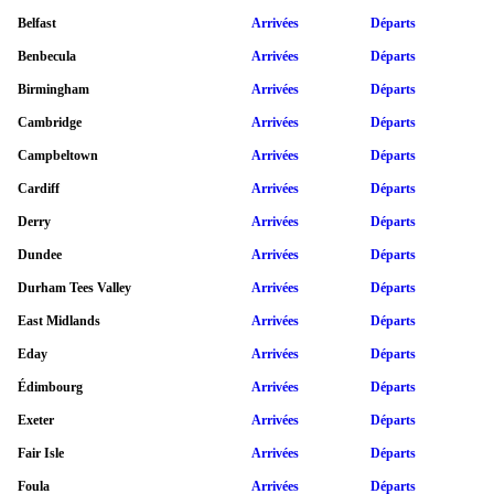
Belfast
Arrivées
Départs
Benbecula
Arrivées
Départs
Birmingham
Arrivées
Départs
Cambridge
Arrivées
Départs
Campbeltown
Arrivées
Départs
Cardiff
Arrivées
Départs
Derry
Arrivées
Départs
Dundee
Arrivées
Départs
Durham Tees Valley
Arrivées
Départs
East Midlands
Arrivées
Départs
Eday
Arrivées
Départs
Édimbourg
Arrivées
Départs
Exeter
Arrivées
Départs
Fair Isle
Arrivées
Départs
Foula
Arrivées
Départs