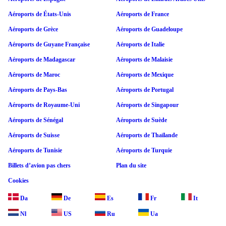
Aéroports de États-Unis
Aéroports de France
Aéroports de Grèce
Aéroports de Guadeloupe
Aéroports de Guyane Française
Aéroports de Italie
Aéroports de Madagascar
Aéroports de Malaisie
Aéroports de Maroc
Aéroports de Mexique
Aéroports de Pays-Bas
Aéroports de Portugal
Aéroports de Royaume-Uni
Aéroports de Singapour
Aéroports de Sénégal
Aéroports de Suède
Aéroports de Suisse
Aéroports de Thaïlande
Aéroports de Tunisie
Aéroports de Turquie
Billets d’avion pas chers
Plan du site
Cookies
Da
De
Es
Fr
It
Nl
US
Ru
Ua