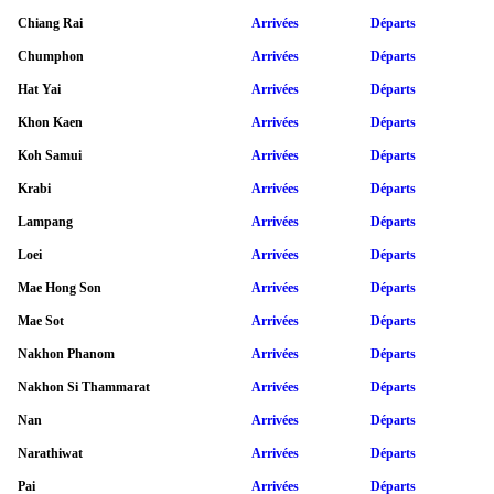
Chiang Rai
Arrivées
Départs
Chumphon
Arrivées
Départs
Hat Yai
Arrivées
Départs
Khon Kaen
Arrivées
Départs
Koh Samui
Arrivées
Départs
Krabi
Arrivées
Départs
Lampang
Arrivées
Départs
Loei
Arrivées
Départs
Mae Hong Son
Arrivées
Départs
Mae Sot
Arrivées
Départs
Nakhon Phanom
Arrivées
Départs
Nakhon Si Thammarat
Arrivées
Départs
Nan
Arrivées
Départs
Narathiwat
Arrivées
Départs
Pai
Arrivées
Départs