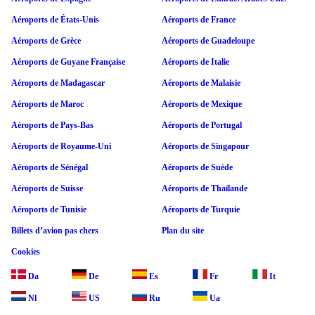
Aéroports de États-Unis
Aéroports de France
Aéroports de Grèce
Aéroports de Guadeloupe
Aéroports de Guyane Française
Aéroports de Italie
Aéroports de Madagascar
Aéroports de Malaisie
Aéroports de Maroc
Aéroports de Mexique
Aéroports de Pays-Bas
Aéroports de Portugal
Aéroports de Royaume-Uni
Aéroports de Singapour
Aéroports de Sénégal
Aéroports de Suède
Aéroports de Suisse
Aéroports de Thaïlande
Aéroports de Tunisie
Aéroports de Turquie
Billets d’avion pas chers
Plan du site
Cookies
Da
De
Es
Fr
It
Nl
US
Ru
Ua