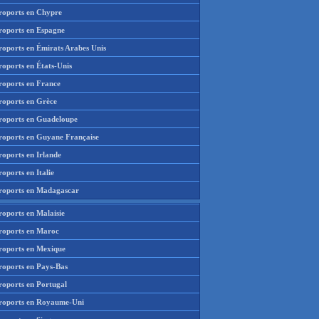
roports en Chypre
roports en Espagne
roports en Émirats Arabes Unis
roports en États-Unis
roports en France
roports en Grèce
roports en Guadeloupe
roports en Guyane Française
roports en Irlande
oports en Italie
roports en Madagascar
roports en Malaisie
roports en Maroc
roports en Mexique
roports en Pays-Bas
roports en Portugal
roports en Royaume-Uni