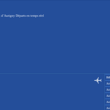
 d’Aurigny Départs en temps réel
Bil
Aér
Aé
Aé
Aé
Aé