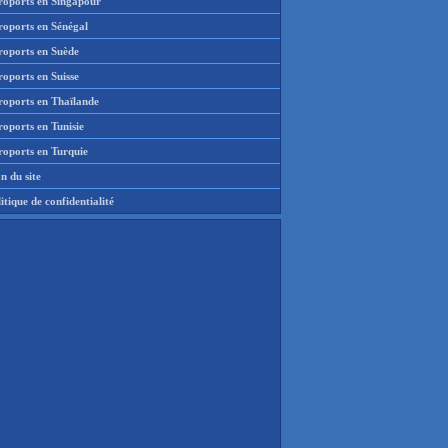
roports en Singapour
roports en Sénégal
roports en Suède
oports en Suisse
roports en Thaïlande
oports en Tunisie
roports en Turquie
n du site
itique de confidentialité