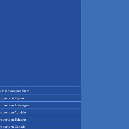
lets d’avion pas chers
oports en Algérie
roports en Allemagne
roports en Autriche
roports en Belgique
roports en Canada