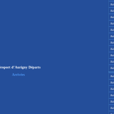
Aé
Aé
Aé
Aé
Aé
Aé
Aé
Aé
Aé
Aér
roport d’Aurigny Départs
Aé
Arrivées
Aé
Aé
Aé
Aé
Aé
Aé