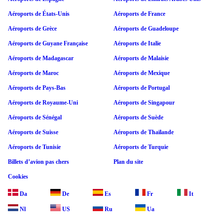
Aéroports de États-Unis
Aéroports de France
Aéroports de Grèce
Aéroports de Guadeloupe
Aéroports de Guyane Française
Aéroports de Italie
Aéroports de Madagascar
Aéroports de Malaisie
Aéroports de Maroc
Aéroports de Mexique
Aéroports de Pays-Bas
Aéroports de Portugal
Aéroports de Royaume-Uni
Aéroports de Singapour
Aéroports de Sénégal
Aéroports de Suède
Aéroports de Suisse
Aéroports de Thaïlande
Aéroports de Tunisie
Aéroports de Turquie
Billets d’avion pas chers
Plan du site
Cookies
Da
De
Es
Fr
It
Nl
US
Ru
Ua