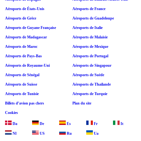
Aéroports de États-Unis
Aéroports de France
Aéroports de Grèce
Aéroports de Guadeloupe
Aéroports de Guyane Française
Aéroports de Italie
Aéroports de Madagascar
Aéroports de Malaisie
Aéroports de Maroc
Aéroports de Mexique
Aéroports de Pays-Bas
Aéroports de Portugal
Aéroports de Royaume-Uni
Aéroports de Singapour
Aéroports de Sénégal
Aéroports de Suède
Aéroports de Suisse
Aéroports de Thaïlande
Aéroports de Tunisie
Aéroports de Turquie
Billets d’avion pas chers
Plan du site
Cookies
Da
De
Es
Fr
It
Nl
US
Ru
Ua