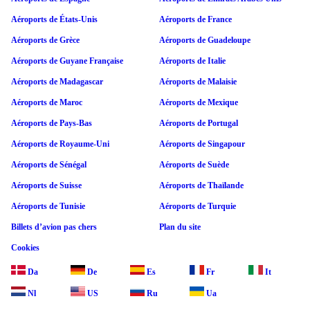
Aéroports de États-Unis
Aéroports de France
Aéroports de Grèce
Aéroports de Guadeloupe
Aéroports de Guyane Française
Aéroports de Italie
Aéroports de Madagascar
Aéroports de Malaisie
Aéroports de Maroc
Aéroports de Mexique
Aéroports de Pays-Bas
Aéroports de Portugal
Aéroports de Royaume-Uni
Aéroports de Singapour
Aéroports de Sénégal
Aéroports de Suède
Aéroports de Suisse
Aéroports de Thaïlande
Aéroports de Tunisie
Aéroports de Turquie
Billets d’avion pas chers
Plan du site
Cookies
Da
De
Es
Fr
It
Nl
US
Ru
Ua