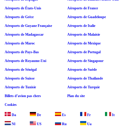
Aéroports de États-Unis
Aéroports de France
Aéroports de Grèce
Aéroports de Guadeloupe
Aéroports de Guyane Française
Aéroports de Italie
Aéroports de Madagascar
Aéroports de Malaisie
Aéroports de Maroc
Aéroports de Mexique
Aéroports de Pays-Bas
Aéroports de Portugal
Aéroports de Royaume-Uni
Aéroports de Singapour
Aéroports de Sénégal
Aéroports de Suède
Aéroports de Suisse
Aéroports de Thaïlande
Aéroports de Tunisie
Aéroports de Turquie
Billets d’avion pas chers
Plan du site
Cookies
Da
De
Es
Fr
It
Nl
US
Ru
Ua