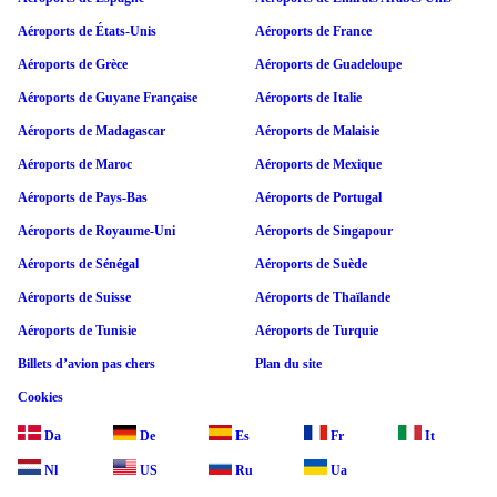
Aéroports de États-Unis
Aéroports de France
Aéroports de Grèce
Aéroports de Guadeloupe
Aéroports de Guyane Française
Aéroports de Italie
Aéroports de Madagascar
Aéroports de Malaisie
Aéroports de Maroc
Aéroports de Mexique
Aéroports de Pays-Bas
Aéroports de Portugal
Aéroports de Royaume-Uni
Aéroports de Singapour
Aéroports de Sénégal
Aéroports de Suède
Aéroports de Suisse
Aéroports de Thaïlande
Aéroports de Tunisie
Aéroports de Turquie
Billets d’avion pas chers
Plan du site
Cookies
Da
De
Es
Fr
It
Nl
US
Ru
Ua