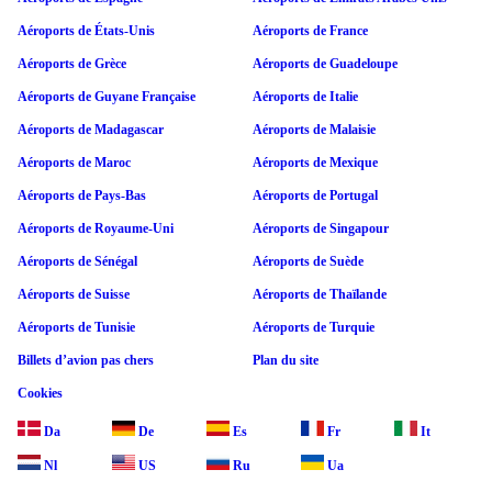
Aéroports de États-Unis
Aéroports de France
Aéroports de Grèce
Aéroports de Guadeloupe
Aéroports de Guyane Française
Aéroports de Italie
Aéroports de Madagascar
Aéroports de Malaisie
Aéroports de Maroc
Aéroports de Mexique
Aéroports de Pays-Bas
Aéroports de Portugal
Aéroports de Royaume-Uni
Aéroports de Singapour
Aéroports de Sénégal
Aéroports de Suède
Aéroports de Suisse
Aéroports de Thaïlande
Aéroports de Tunisie
Aéroports de Turquie
Billets d’avion pas chers
Plan du site
Cookies
Da
De
Es
Fr
It
Nl
US
Ru
Ua