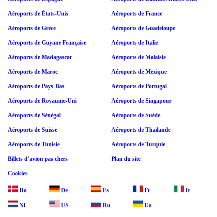
Aéroports de États-Unis
Aéroports de France
Aéroports de Grèce
Aéroports de Guadeloupe
Aéroports de Guyane Française
Aéroports de Italie
Aéroports de Madagascar
Aéroports de Malaisie
Aéroports de Maroc
Aéroports de Mexique
Aéroports de Pays-Bas
Aéroports de Portugal
Aéroports de Royaume-Uni
Aéroports de Singapour
Aéroports de Sénégal
Aéroports de Suède
Aéroports de Suisse
Aéroports de Thaïlande
Aéroports de Tunisie
Aéroports de Turquie
Billets d’avion pas chers
Plan du site
Cookies
Da
De
Es
Fr
It
Nl
US
Ru
Ua