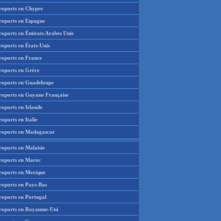
roports en Chypre
roports en Espagne
roports en Émirats Arabes Unis
roports en États-Unis
roports en France
roports en Grèce
roports en Guadeloupe
roports en Guyane Française
roports en Irlande
oports en Italie
roports en Madagascar
roports en Malaisie
roports en Maroc
roports en Mexique
roports en Pays-Bas
roports en Portugal
roports en Royaume-Uni