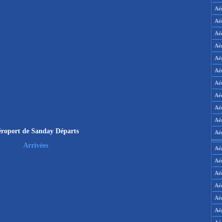
Aé
Aé
Aé
Aé
Aé
Aé
Aé
Aé
Aé
Aér
roport de Sanday Départs
Aé
Arrivées
Aé
Aé
Aé
Aé
Aé
Aé