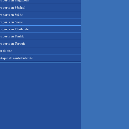
roports en Singapour
roports en Sénégal
roports en Suède
oports en Suisse
roports en Thaïlande
oports en Tunisie
roports en Turquie
n du site
itique de confidentialité