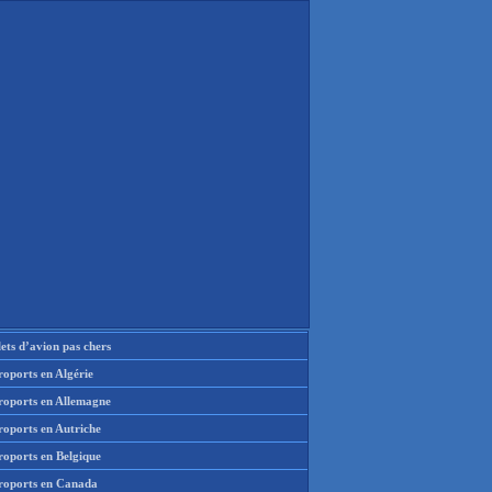
lets d’avion pas chers
oports en Algérie
roports en Allemagne
roports en Autriche
roports en Belgique
roports en Canada