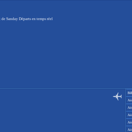
 de Sanday Départs en temps réel
Bil
Aér
Aé
Aé
Aé
Aé