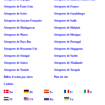
Aéroports de États-Unis
Aéroports de France
Aéroports de Grèce
Aéroports de Guadeloupe
Aéroports de Guyane Française
Aéroports de Italie
Aéroports de Madagascar
Aéroports de Malaisie
Aéroports de Maroc
Aéroports de Mexique
Aéroports de Pays-Bas
Aéroports de Portugal
Aéroports de Royaume-Uni
Aéroports de Singapour
Aéroports de Sénégal
Aéroports de Suède
Aéroports de Suisse
Aéroports de Thaïlande
Aéroports de Tunisie
Aéroports de Turquie
Billets d’avion pas chers
Plan du site
Cookies
Da
De
Es
Fr
It
Nl
US
Ru
Ua