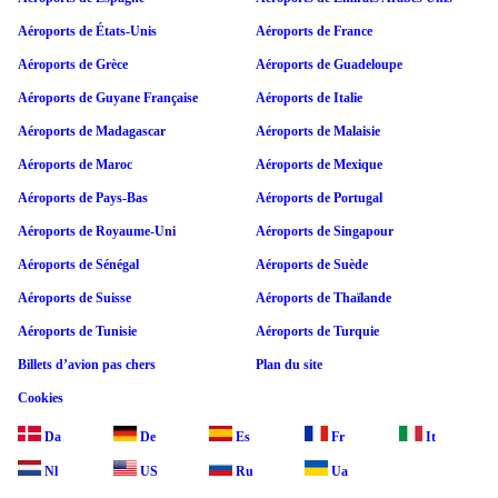
Aéroports de États-Unis
Aéroports de France
Aéroports de Grèce
Aéroports de Guadeloupe
Aéroports de Guyane Française
Aéroports de Italie
Aéroports de Madagascar
Aéroports de Malaisie
Aéroports de Maroc
Aéroports de Mexique
Aéroports de Pays-Bas
Aéroports de Portugal
Aéroports de Royaume-Uni
Aéroports de Singapour
Aéroports de Sénégal
Aéroports de Suède
Aéroports de Suisse
Aéroports de Thaïlande
Aéroports de Tunisie
Aéroports de Turquie
Billets d’avion pas chers
Plan du site
Cookies
Da
De
Es
Fr
It
Nl
US
Ru
Ua