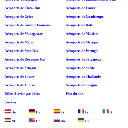
Aéroports de États-Unis
Aéroports de France
Aéroports de Grèce
Aéroports de Guadeloupe
Aéroports de Guyane Française
Aéroports de Italie
Aéroports de Madagascar
Aéroports de Malaisie
Aéroports de Maroc
Aéroports de Mexique
Aéroports de Pays-Bas
Aéroports de Portugal
Aéroports de Royaume-Uni
Aéroports de Singapour
Aéroports de Sénégal
Aéroports de Suède
Aéroports de Suisse
Aéroports de Thaïlande
Aéroports de Tunisie
Aéroports de Turquie
Billets d’avion pas chers
Plan du site
Cookies
Da
De
Es
Fr
It
Nl
US
Ru
Ua