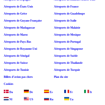
Aéroports de États-Unis
Aéroports de France
Aéroports de Grèce
Aéroports de Guadeloupe
Aéroports de Guyane Française
Aéroports de Italie
Aéroports de Madagascar
Aéroports de Malaisie
Aéroports de Maroc
Aéroports de Mexique
Aéroports de Pays-Bas
Aéroports de Portugal
Aéroports de Royaume-Uni
Aéroports de Singapour
Aéroports de Sénégal
Aéroports de Suède
Aéroports de Suisse
Aéroports de Thaïlande
Aéroports de Tunisie
Aéroports de Turquie
Billets d’avion pas chers
Plan du site
Cookies
Da
De
Es
Fr
It
Nl
US
Ru
Ua