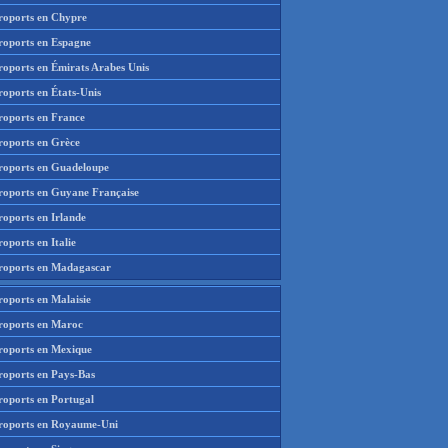
roports en Chypre
roports en Espagne
roports en Émirats Arabes Unis
roports en États-Unis
roports en France
roports en Grèce
roports en Guadeloupe
roports en Guyane Française
roports en Irlande
oports en Italie
roports en Madagascar
roports en Malaisie
roports en Maroc
roports en Mexique
roports en Pays-Bas
roports en Portugal
roports en Royaume-Uni