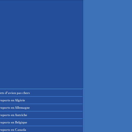
lets d’avion pas chers
oports en Algérie
roports en Allemagne
roports en Autriche
roports en Belgique
roports en Canada