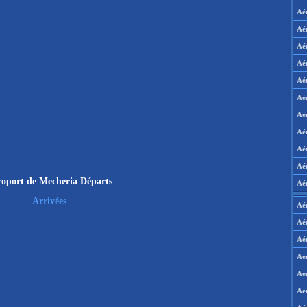
Aé
Aé
Aé
Aé
Aé
Aé
Aé
Aé
Aé
Aér
oport de Mecheria Départs
Aé
Arrivées
Aé
Aé
Aé
Aé
Aé
Aé