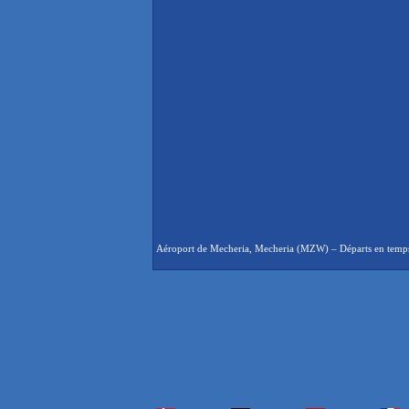
Aéroport de Mecheria, Mecheria (MZW) – Départs en temps ré