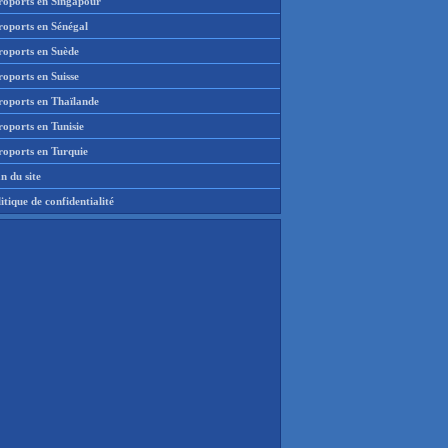
roports en Singapour
roports en Sénégal
roports en Suède
oports en Suisse
roports en Thaïlande
oports en Tunisie
roports en Turquie
n du site
itique de confidentialité