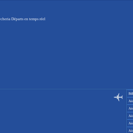
cheria Départs en temps réel
Bil
Aér
Aé
Aé
Aé
Aé