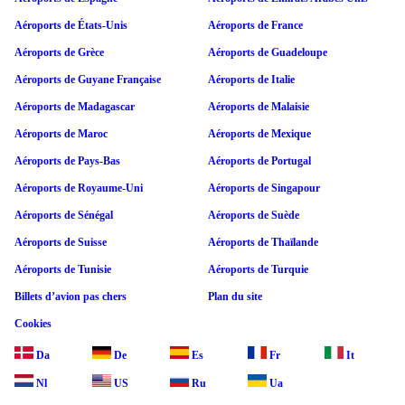
Aéroports de États-Unis
Aéroports de France
Aéroports de Grèce
Aéroports de Guadeloupe
Aéroports de Guyane Française
Aéroports de Italie
Aéroports de Madagascar
Aéroports de Malaisie
Aéroports de Maroc
Aéroports de Mexique
Aéroports de Pays-Bas
Aéroports de Portugal
Aéroports de Royaume-Uni
Aéroports de Singapour
Aéroports de Sénégal
Aéroports de Suède
Aéroports de Suisse
Aéroports de Thaïlande
Aéroports de Tunisie
Aéroports de Turquie
Billets d’avion pas chers
Plan du site
Cookies
Da
De
Es
Fr
It
Nl
US
Ru
Ua