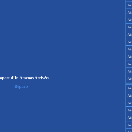
Aé
Aé
Aé
Aé
Aé
Aé
Aé
Aé
Aé
Aér
oport d’In Amenas Arrivées
Aé
Départs
Aé
Aé
Aé
Aé
Aé
Aé