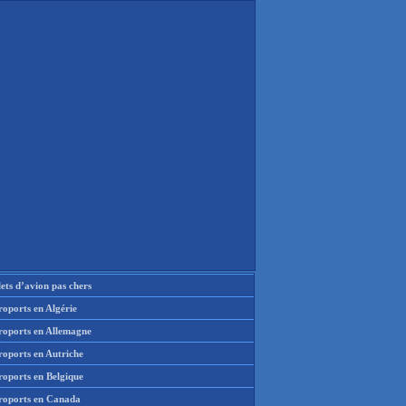
lets d’avion pas chers
oports en Algérie
roports en Allemagne
roports en Autriche
roports en Belgique
roports en Canada