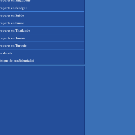
roports en Singapour
roports en Sénégal
roports en Suède
oports en Suisse
roports en Thaïlande
oports en Tunisie
roports en Turquie
n du site
itique de confidentialité