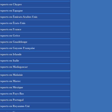
roports en Chypre
roports en Espagne
roports en Émirats Arabes Unis
roports en États-Unis
roports en France
roports en Grèce
roports en Guadeloupe
roports en Guyane Française
roports en Irlande
oports en Italie
roports en Madagascar
roports en Malaisie
roports en Maroc
roports en Mexique
roports en Pays-Bas
roports en Portugal
roports en Royaume-Uni