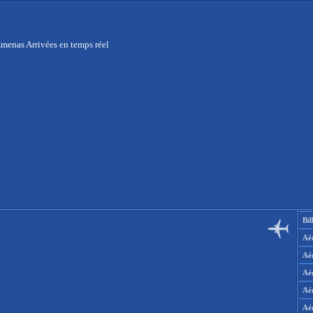
Amenas Arrivées en temps réel
Bil
Aér
Aé
Aé
Aé
Aé