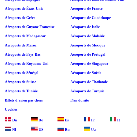
Aéroports de États-Unis
Aéroports de France
Aéroports de Grèce
Aéroports de Guadeloupe
Aéroports de Guyane Française
Aéroports de Italie
Aéroports de Madagascar
Aéroports de Malaisie
Aéroports de Maroc
Aéroports de Mexique
Aéroports de Pays-Bas
Aéroports de Portugal
Aéroports de Royaume-Uni
Aéroports de Singapour
Aéroports de Sénégal
Aéroports de Suède
Aéroports de Suisse
Aéroports de Thaïlande
Aéroports de Tunisie
Aéroports de Turquie
Billets d’avion pas chers
Plan du site
Cookies
Da
De
Es
Fr
It
Nl
US
Ru
Ua