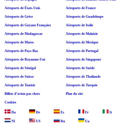
Aéroports de États-Unis
Aéroports de France
Aéroports de Grèce
Aéroports de Guadeloupe
Aéroports de Guyane Française
Aéroports de Italie
Aéroports de Madagascar
Aéroports de Malaisie
Aéroports de Maroc
Aéroports de Mexique
Aéroports de Pays-Bas
Aéroports de Portugal
Aéroports de Royaume-Uni
Aéroports de Singapour
Aéroports de Sénégal
Aéroports de Suède
Aéroports de Suisse
Aéroports de Thaïlande
Aéroports de Tunisie
Aéroports de Turquie
Billets d’avion pas chers
Plan du site
Cookies
Da
De
Es
Fr
It
Nl
US
Ru
Ua