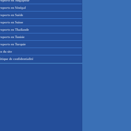
roports en Singapour
roports en Sénégal
roports en Suède
oports en Suisse
roports en Thaïlande
oports en Tunisie
roports en Turquie
n du site
itique de confidentialité