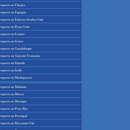
roports en Chypre
roports en Espagne
roports en Émirats Arabes Unis
roports en États-Unis
roports en France
roports en Grèce
roports en Guadeloupe
roports en Guyane Française
roports en Irlande
oports en Italie
roports en Madagascar
roports en Malaisie
roports en Maroc
roports en Mexique
roports en Pays-Bas
roports en Portugal
roports en Royaume-Uni