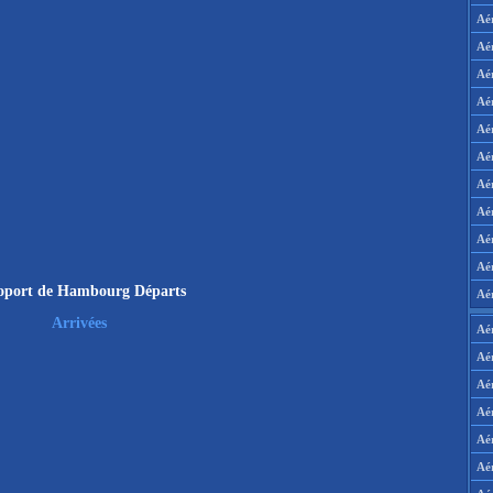
Aé
Aé
Aé
Aé
Aé
Aé
Aé
Aé
Aé
Aér
oport de Hambourg Départs
Aé
Arrivées
Aé
Aé
Aé
Aé
Aé
Aé