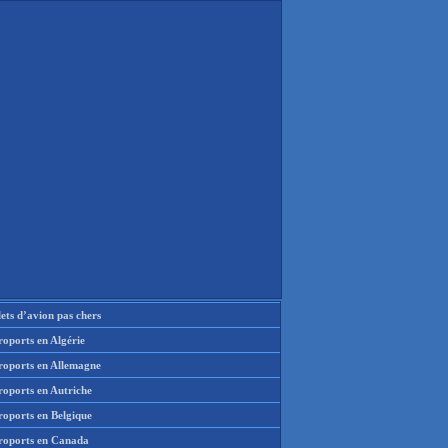
lets d’avion pas chers
oports en Algérie
roports en Allemagne
roports en Autriche
roports en Belgique
roports en Canada