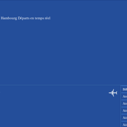
 Hambourg Départs en temps réel
Bil
l
Aér
Aé
Aé
Aé
Aé