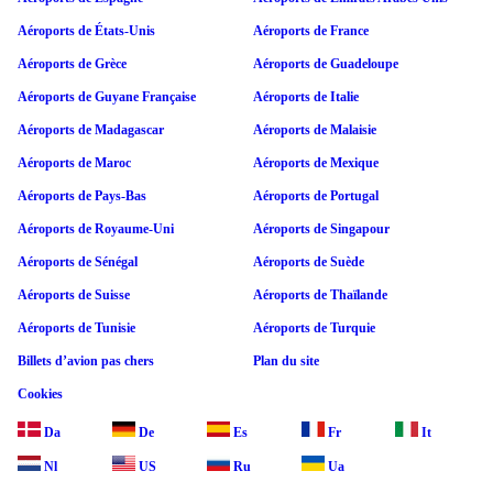
Aéroports de États-Unis
Aéroports de France
Aéroports de Grèce
Aéroports de Guadeloupe
Aéroports de Guyane Française
Aéroports de Italie
Aéroports de Madagascar
Aéroports de Malaisie
Aéroports de Maroc
Aéroports de Mexique
Aéroports de Pays-Bas
Aéroports de Portugal
Aéroports de Royaume-Uni
Aéroports de Singapour
Aéroports de Sénégal
Aéroports de Suède
Aéroports de Suisse
Aéroports de Thaïlande
Aéroports de Tunisie
Aéroports de Turquie
Billets d’avion pas chers
Plan du site
Cookies
Da
De
Es
Fr
It
Nl
US
Ru
Ua