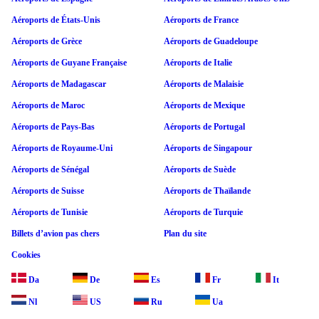
Aéroports de États-Unis
Aéroports de France
Aéroports de Grèce
Aéroports de Guadeloupe
Aéroports de Guyane Française
Aéroports de Italie
Aéroports de Madagascar
Aéroports de Malaisie
Aéroports de Maroc
Aéroports de Mexique
Aéroports de Pays-Bas
Aéroports de Portugal
Aéroports de Royaume-Uni
Aéroports de Singapour
Aéroports de Sénégal
Aéroports de Suède
Aéroports de Suisse
Aéroports de Thaïlande
Aéroports de Tunisie
Aéroports de Turquie
Billets d’avion pas chers
Plan du site
Cookies
Da
De
Es
Fr
It
Nl
US
Ru
Ua