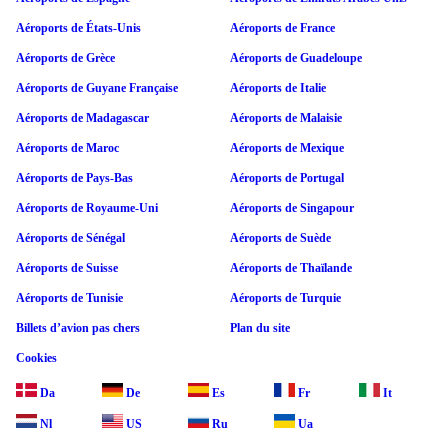
Aéroports de États-Unis
Aéroports de France
Aéroports de Grèce
Aéroports de Guadeloupe
Aéroports de Guyane Française
Aéroports de Italie
Aéroports de Madagascar
Aéroports de Malaisie
Aéroports de Maroc
Aéroports de Mexique
Aéroports de Pays-Bas
Aéroports de Portugal
Aéroports de Royaume-Uni
Aéroports de Singapour
Aéroports de Sénégal
Aéroports de Suède
Aéroports de Suisse
Aéroports de Thaïlande
Aéroports de Tunisie
Aéroports de Turquie
Billets d’avion pas chers
Plan du site
Cookies
Da
De
Es
Fr
It
Nl
US
Ru
Ua