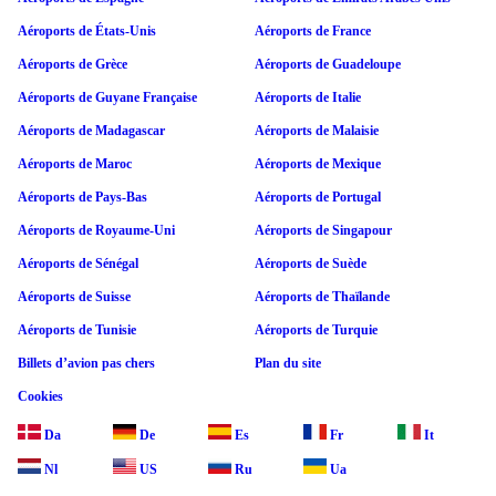
Aéroports de États-Unis
Aéroports de France
Aéroports de Grèce
Aéroports de Guadeloupe
Aéroports de Guyane Française
Aéroports de Italie
Aéroports de Madagascar
Aéroports de Malaisie
Aéroports de Maroc
Aéroports de Mexique
Aéroports de Pays-Bas
Aéroports de Portugal
Aéroports de Royaume-Uni
Aéroports de Singapour
Aéroports de Sénégal
Aéroports de Suède
Aéroports de Suisse
Aéroports de Thaïlande
Aéroports de Tunisie
Aéroports de Turquie
Billets d’avion pas chers
Plan du site
Cookies
Da
De
Es
Fr
It
Nl
US
Ru
Ua