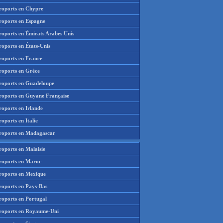
roports en Chypre
roports en Espagne
roports en Émirats Arabes Unis
roports en États-Unis
roports en France
roports en Grèce
roports en Guadeloupe
roports en Guyane Française
roports en Irlande
oports en Italie
roports en Madagascar
roports en Malaisie
roports en Maroc
roports en Mexique
roports en Pays-Bas
roports en Portugal
roports en Royaume-Uni