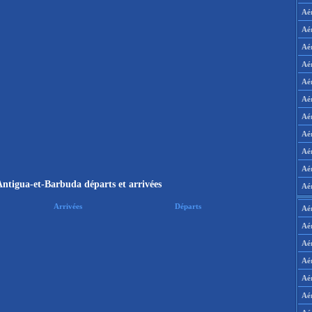
Aé
Aé
Aé
Aé
Aé
Aé
Aé
Aé
Aé
Aér
Antigua-et-Barbuda départs et arrivées
Aé
Arrivées
Départs
Aé
Aé
Aé
Aé
Aé
Aé