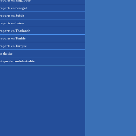
roports en Singapour
roports en Sénégal
roports en Suède
oports en Suisse
roports en Thaïlande
oports en Tunisie
roports en Turquie
n du site
itique de confidentialité