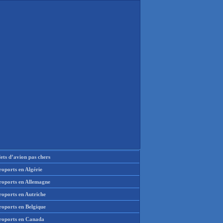
lets d’avion pas chers
oports en Algérie
roports en Allemagne
roports en Autriche
roports en Belgique
roports en Canada