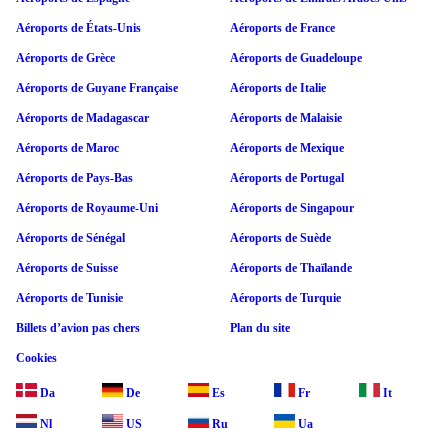
Aéroports de États-Unis
Aéroports de France
Aéroports de Grèce
Aéroports de Guadeloupe
Aéroports de Guyane Française
Aéroports de Italie
Aéroports de Madagascar
Aéroports de Malaisie
Aéroports de Maroc
Aéroports de Mexique
Aéroports de Pays-Bas
Aéroports de Portugal
Aéroports de Royaume-Uni
Aéroports de Singapour
Aéroports de Sénégal
Aéroports de Suède
Aéroports de Suisse
Aéroports de Thaïlande
Aéroports de Tunisie
Aéroports de Turquie
Billets d’avion pas chers
Plan du site
Cookies
Da
De
Es
Fr
It
Nl
US
Ru
Ua