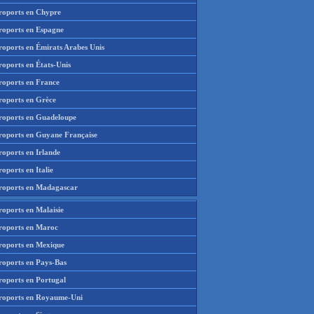
roports en Chypre
roports en Espagne
roports en Émirats Arabes Unis
roports en États-Unis
roports en France
roports en Grèce
roports en Guadeloupe
roports en Guyane Française
roports en Irlande
oports en Italie
roports en Madagascar
roports en Malaisie
roports en Maroc
roports en Mexique
roports en Pays-Bas
roports en Portugal
roports en Royaume-Uni