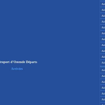
Aé
Aé
Aé
Aé
Aé
Aé
Aé
Aé
Aé
Aér
roport d’Ostende Départs
Aé
Arrivées
Aé
Aé
Aé
Aé
Aé
Aé