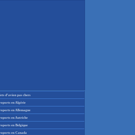
lets d’avion pas chers
oports en Algérie
roports en Allemagne
roports en Autriche
roports en Belgique
roports en Canada