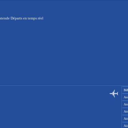
stende Départs en temps réel
Bil
Aér
Aé
Aé
Aé
Aé