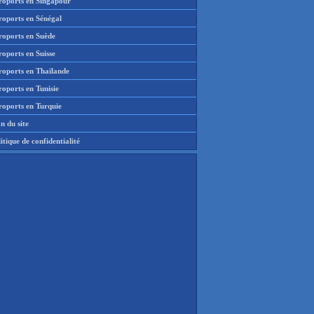
roports en Singapour
roports en Sénégal
roports en Suède
oports en Suisse
roports en Thaïlande
oports en Tunisie
roports en Turquie
n du site
itique de confidentialité