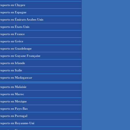
roports en Chypre
roports en Espagne
roports en Émirats Arabes Unis
roports en États-Unis
roports en France
roports en Grèce
roports en Guadeloupe
roports en Guyane Française
roports en Irlande
oports en Italie
roports en Madagascar
roports en Malaisie
roports en Maroc
roports en Mexique
roports en Pays-Bas
roports en Portugal
roports en Royaume-Uni