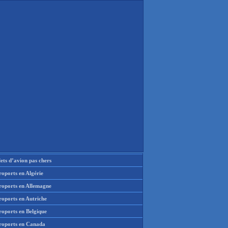
lets d’avion pas chers
oports en Algérie
roports en Allemagne
roports en Autriche
roports en Belgique
roports en Canada