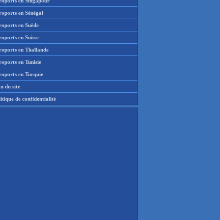
roports en Singapour
roports en Sénégal
roports en Suède
oports en Suisse
roports en Thaïlande
oports en Tunisie
roports en Turquie
n du site
itique de confidentialité