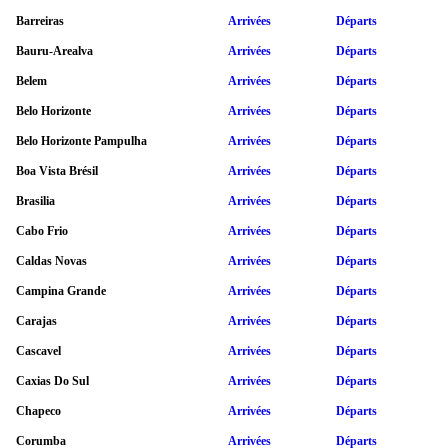
Barreiras
Arrivées
Départs
Bauru-Arealva
Arrivées
Départs
Belem
Arrivées
Départs
Belo Horizonte
Arrivées
Départs
Belo Horizonte Pampulha
Arrivées
Départs
Boa Vista Brésil
Arrivées
Départs
Brasilia
Arrivées
Départs
Cabo Frio
Arrivées
Départs
Caldas Novas
Arrivées
Départs
Campina Grande
Arrivées
Départs
Carajas
Arrivées
Départs
Cascavel
Arrivées
Départs
Caxias Do Sul
Arrivées
Départs
Chapeco
Arrivées
Départs
Corumba
Arrivées
Départs