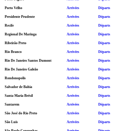
Porto Velho
Arrivées
Départs
Presidente Prudente
Arrivées
Départs
Recife
Arrivées
Départs
Regional De Maringa
Arrivées
Départs
Ribeirão Preto
Arrivées
Départs
Rio Branco
Arrivées
Départs
Rio De Janeiro Santos Dumont
Arrivées
Départs
Rio De Janeiro Galeão
Arrivées
Départs
Rondonopolis
Arrivées
Départs
Salvador de Bahia
Arrivées
Départs
Santa Maria Brésil
Arrivées
Départs
Santarem
Arrivées
Départs
São José do Rio Preto
Arrivées
Départs
São Luís
Arrivées
Départs
São Paulo Congonhas
Arrivées
Départs