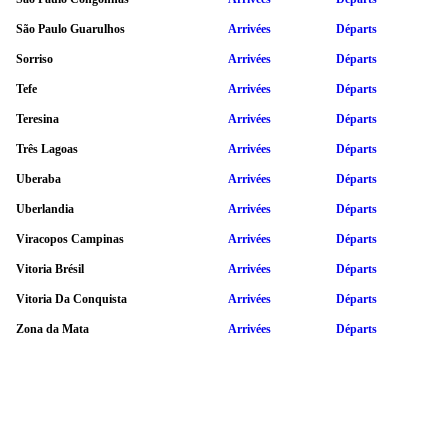
São Paulo Guarulhos
Arrivées
Départs
Sorriso
Arrivées
Départs
Tefe
Arrivées
Départs
Teresina
Arrivées
Départs
Três Lagoas
Arrivées
Départs
Uberaba
Arrivées
Départs
Uberlandia
Arrivées
Départs
Viracopos Campinas
Arrivées
Départs
Vitoria Brésil
Arrivées
Départs
Vitoria Da Conquista
Arrivées
Départs
Zona da Mata
Arrivées
Départs