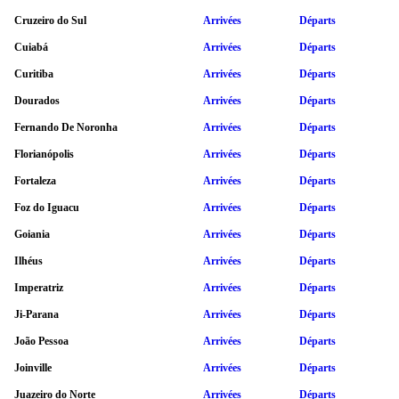
Cruzeiro do Sul
Arrivées
Départs
Cuiabá
Arrivées
Départs
Curitiba
Arrivées
Départs
Dourados
Arrivées
Départs
Fernando De Noronha
Arrivées
Départs
Florianópolis
Arrivées
Départs
Fortaleza
Arrivées
Départs
Foz do Iguacu
Arrivées
Départs
Goiania
Arrivées
Départs
Ilhéus
Arrivées
Départs
Imperatriz
Arrivées
Départs
Ji-Parana
Arrivées
Départs
João Pessoa
Arrivées
Départs
Joinville
Arrivées
Départs
Juazeiro do Norte
Arrivées
Départs