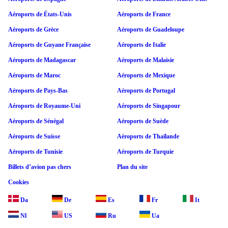
Aéroports de États-Unis
Aéroports de France
Aéroports de Grèce
Aéroports de Guadeloupe
Aéroports de Guyane Française
Aéroports de Italie
Aéroports de Madagascar
Aéroports de Malaisie
Aéroports de Maroc
Aéroports de Mexique
Aéroports de Pays-Bas
Aéroports de Portugal
Aéroports de Royaume-Uni
Aéroports de Singapour
Aéroports de Sénégal
Aéroports de Suède
Aéroports de Suisse
Aéroports de Thaïlande
Aéroports de Tunisie
Aéroports de Turquie
Billets d’avion pas chers
Plan du site
Cookies
Da
De
Es
Fr
It
Nl
US
Ru
Ua