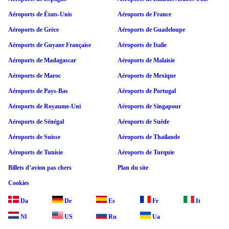
Aéroports de États-Unis
Aéroports de France
Aéroports de Grèce
Aéroports de Guadeloupe
Aéroports de Guyane Française
Aéroports de Italie
Aéroports de Madagascar
Aéroports de Malaisie
Aéroports de Maroc
Aéroports de Mexique
Aéroports de Pays-Bas
Aéroports de Portugal
Aéroports de Royaume-Uni
Aéroports de Singapour
Aéroports de Sénégal
Aéroports de Suède
Aéroports de Suisse
Aéroports de Thaïlande
Aéroports de Tunisie
Aéroports de Turquie
Billets d’avion pas chers
Plan du site
Cookies
Da
De
Es
Fr
It
Nl
US
Ru
Ua