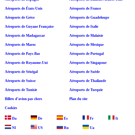
Aéroports de États-Unis
Aéroports de France
Aéroports de Grèce
Aéroports de Guadeloupe
Aéroports de Guyane Française
Aéroports de Italie
Aéroports de Madagascar
Aéroports de Malaisie
Aéroports de Maroc
Aéroports de Mexique
Aéroports de Pays-Bas
Aéroports de Portugal
Aéroports de Royaume-Uni
Aéroports de Singapour
Aéroports de Sénégal
Aéroports de Suède
Aéroports de Suisse
Aéroports de Thaïlande
Aéroports de Tunisie
Aéroports de Turquie
Billets d’avion pas chers
Plan du site
Cookies
Da
De
Es
Fr
It
Nl
US
Ru
Ua