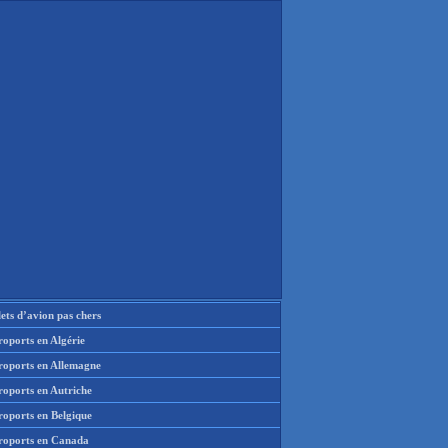
lets d’avion pas chers
oports en Algérie
roports en Allemagne
roports en Autriche
roports en Belgique
roports en Canada