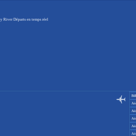
y River Départs en temps réel
Bil
Aér
Aé
Aé
Aé
Aé