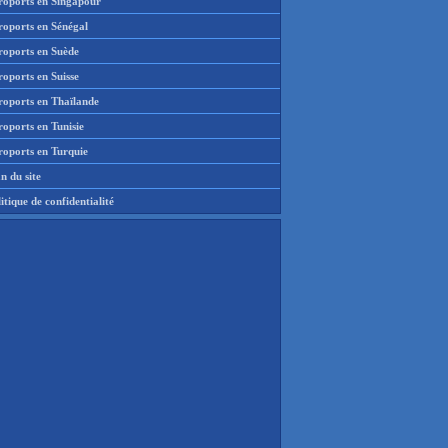
roports en Singapour
roports en Sénégal
roports en Suède
oports en Suisse
roports en Thaïlande
oports en Tunisie
roports en Turquie
n du site
itique de confidentialité