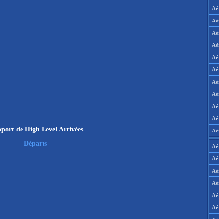
Aé
Aé
Aé
Aé
Aé
Aé
Aé
Aé
Aé
Aér
port de High Level Arrivées
Aé
Départs
Aé
Aé
Aé
Aé
Aé
Aé