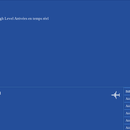
gh Level Arrivées en temps réel
Bil
l
Aér
Aé
Aé
Aé
Aé