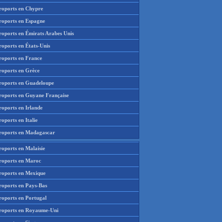
roports en Chypre
roports en Espagne
roports en Émirats Arabes Unis
roports en États-Unis
roports en France
roports en Grèce
roports en Guadeloupe
roports en Guyane Française
roports en Irlande
oports en Italie
roports en Madagascar
roports en Malaisie
roports en Maroc
roports en Mexique
roports en Pays-Bas
roports en Portugal
roports en Royaume-Uni