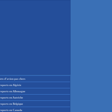
lets d’avion pas chers
oports en Algérie
roports en Allemagne
roports en Autriche
roports en Belgique
roports en Canada