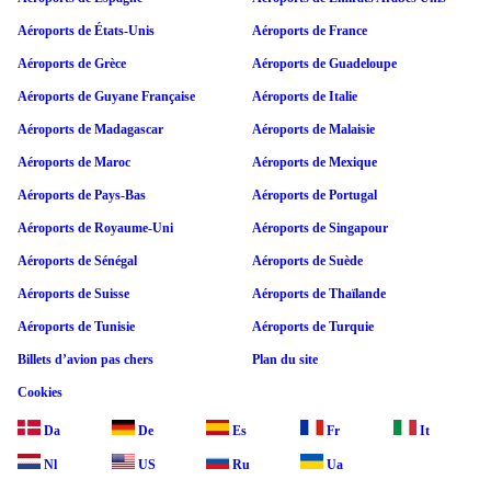
Aéroports de États-Unis
Aéroports de France
Aéroports de Grèce
Aéroports de Guadeloupe
Aéroports de Guyane Française
Aéroports de Italie
Aéroports de Madagascar
Aéroports de Malaisie
Aéroports de Maroc
Aéroports de Mexique
Aéroports de Pays-Bas
Aéroports de Portugal
Aéroports de Royaume-Uni
Aéroports de Singapour
Aéroports de Sénégal
Aéroports de Suède
Aéroports de Suisse
Aéroports de Thaïlande
Aéroports de Tunisie
Aéroports de Turquie
Billets d’avion pas chers
Plan du site
Cookies
Da
De
Es
Fr
It
Nl
US
Ru
Ua