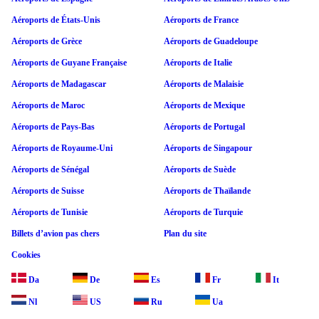
Aéroports de États-Unis
Aéroports de France
Aéroports de Grèce
Aéroports de Guadeloupe
Aéroports de Guyane Française
Aéroports de Italie
Aéroports de Madagascar
Aéroports de Malaisie
Aéroports de Maroc
Aéroports de Mexique
Aéroports de Pays-Bas
Aéroports de Portugal
Aéroports de Royaume-Uni
Aéroports de Singapour
Aéroports de Sénégal
Aéroports de Suède
Aéroports de Suisse
Aéroports de Thaïlande
Aéroports de Tunisie
Aéroports de Turquie
Billets d’avion pas chers
Plan du site
Cookies
Da
De
Es
Fr
It
Nl
US
Ru
Ua