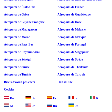
Aéroports de États-Unis
Aéroports de France
Aéroports de Grèce
Aéroports de Guadeloupe
Aéroports de Guyane Française
Aéroports de Italie
Aéroports de Madagascar
Aéroports de Malaisie
Aéroports de Maroc
Aéroports de Mexique
Aéroports de Pays-Bas
Aéroports de Portugal
Aéroports de Royaume-Uni
Aéroports de Singapour
Aéroports de Sénégal
Aéroports de Suède
Aéroports de Suisse
Aéroports de Thaïlande
Aéroports de Tunisie
Aéroports de Turquie
Billets d’avion pas chers
Plan du site
Cookies
Da
De
Es
Fr
It
Nl
US
Ru
Ua