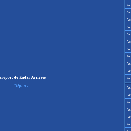
Aé
Aé
Aé
Aé
Aé
Aé
Aé
Aé
Aé
Aér
éroport de Zadar Arrivées
Aé
Départs
Aé
Aé
Aé
Aé
Aé
Aé