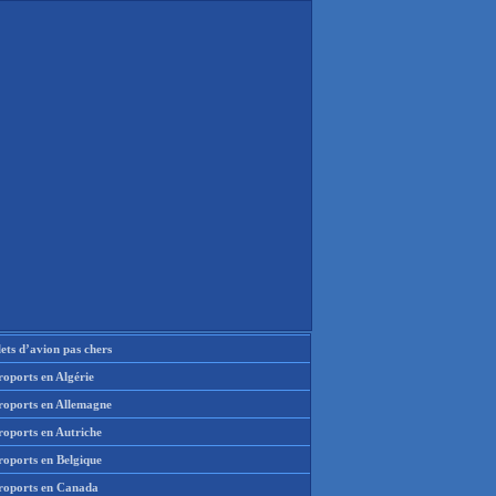
lets d’avion pas chers
oports en Algérie
roports en Allemagne
roports en Autriche
roports en Belgique
roports en Canada