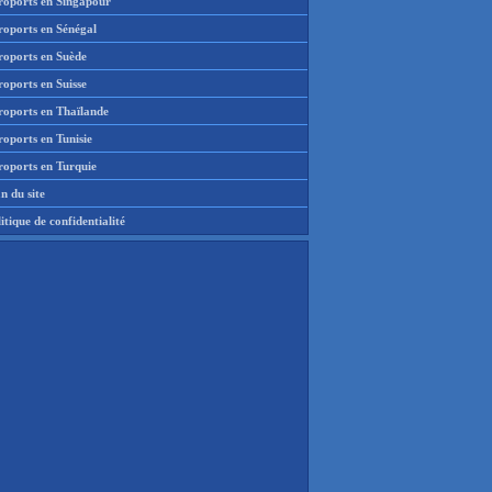
roports en Singapour
roports en Sénégal
roports en Suède
oports en Suisse
roports en Thaïlande
oports en Tunisie
roports en Turquie
n du site
itique de confidentialité