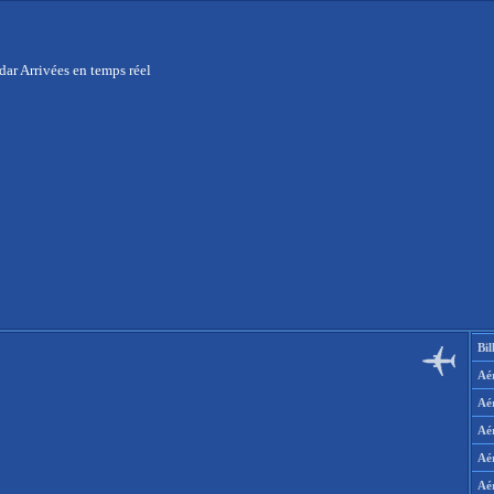
dar Arrivées en temps réel
Bil
Aér
Aé
Aé
Aé
Aé