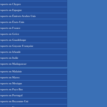
roports en Chypre
roports en Espagne
roports en Émirats Arabes Unis
roports en États-Unis
roports en France
roports en Grèce
roports en Guadeloupe
roports en Guyane Française
roports en Irlande
oports en Italie
roports en Madagascar
roports en Malaisie
roports en Maroc
roports en Mexique
roports en Pays-Bas
roports en Portugal
roports en Royaume-Uni