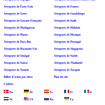
Aéroports de États-Unis
Aéroports de France
Aéroports de Grèce
Aéroports de Guadeloupe
Aéroports de Guyane Française
Aéroports de Italie
Aéroports de Madagascar
Aéroports de Malaisie
Aéroports de Maroc
Aéroports de Mexique
Aéroports de Pays-Bas
Aéroports de Portugal
Aéroports de Royaume-Uni
Aéroports de Singapour
Aéroports de Sénégal
Aéroports de Suède
Aéroports de Suisse
Aéroports de Thaïlande
Aéroports de Tunisie
Aéroports de Turquie
Billets d’avion pas chers
Plan du site
Cookies
Da
De
Es
Fr
It
Nl
US
Ru
Ua