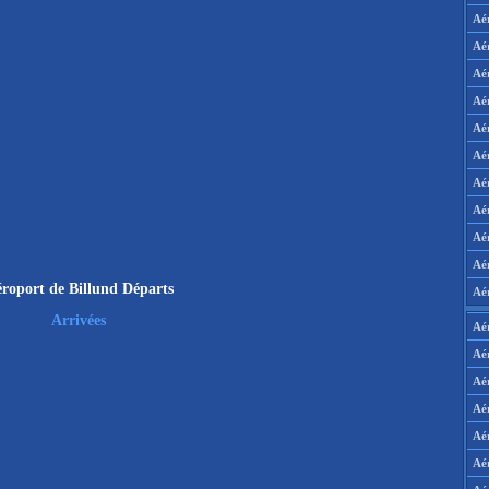
Aé
Aé
Aé
Aé
Aé
Aé
Aé
Aé
Aé
Aér
roport de Billund Départs
Aé
Arrivées
Aé
Aé
Aé
Aé
Aé
Aé