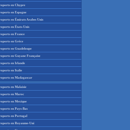
roports en Chypre
roports en Espagne
roports en Émirats Arabes Unis
roports en États-Unis
roports en France
roports en Grèce
roports en Guadeloupe
roports en Guyane Française
roports en Irlande
oports en Italie
roports en Madagascar
roports en Malaisie
roports en Maroc
roports en Mexique
roports en Pays-Bas
roports en Portugal
roports en Royaume-Uni