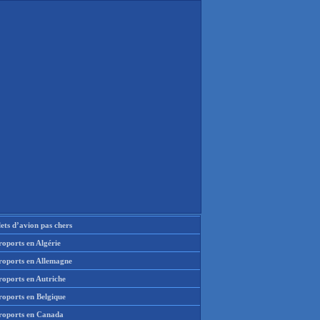
lets d’avion pas chers
oports en Algérie
roports en Allemagne
roports en Autriche
roports en Belgique
roports en Canada