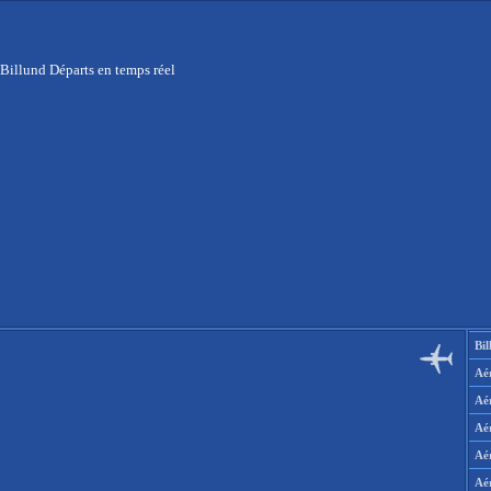
Billund Départs en temps réel
Bil
Aér
Aé
Aé
Aé
Aé