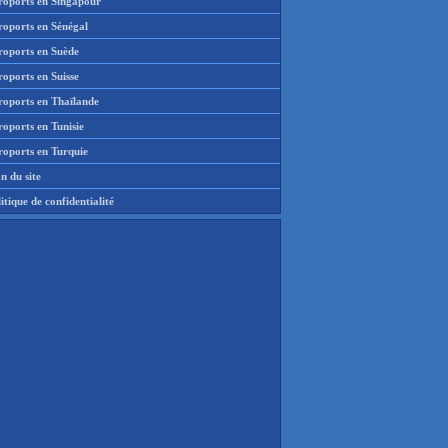
roports en Singapour
roports en Sénégal
roports en Suède
oports en Suisse
roports en Thaïlande
oports en Tunisie
roports en Turquie
n du site
itique de confidentialité