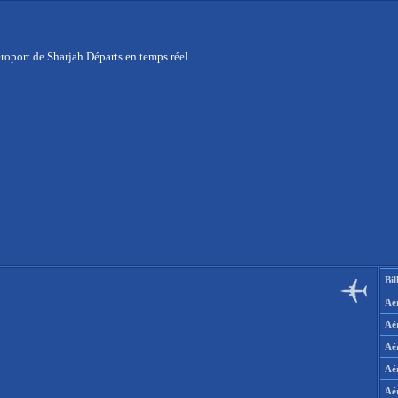
roport de Sharjah Départs en temps réel
Bil
Aér
Aé
Aé
Aé
Aé