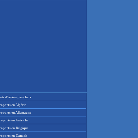
lets d’avion pas chers
oports en Algérie
roports en Allemagne
roports en Autriche
roports en Belgique
roports en Canada