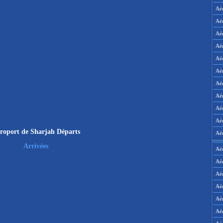
Aé
Aé
Aé
Aé
Aé
Aé
Aé
Aé
Aé
Aér
roport de Sharjah Départs
Aé
Arrivées
Aé
Aé
Aé
Aé
Aé
Aé