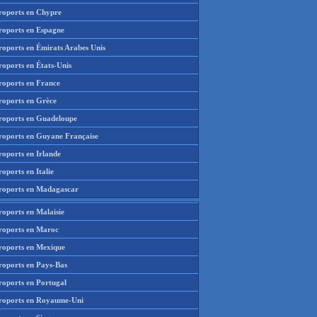
roports en Chypre
roports en Espagne
roports en Émirats Arabes Unis
roports en États-Unis
roports en France
roports en Grèce
roports en Guadeloupe
roports en Guyane Française
roports en Irlande
oports en Italie
roports en Madagascar
roports en Malaisie
roports en Maroc
roports en Mexique
roports en Pays-Bas
roports en Portugal
roports en Royaume-Uni