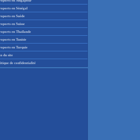
roports en Singapour
roports en Sénégal
roports en Suède
oports en Suisse
roports en Thaïlande
oports en Tunisie
roports en Turquie
n du site
itique de confidentialité