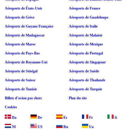
Aéroports de États-Unis
Aéroports de France
Aéroports de Grèce
Aéroports de Guadeloupe
Aéroports de Guyane Française
Aéroports de Italie
Aéroports de Madagascar
Aéroports de Malaisie
Aéroports de Maroc
Aéroports de Mexique
Aéroports de Pays-Bas
Aéroports de Portugal
Aéroports de Royaume-Uni
Aéroports de Singapour
Aéroports de Sénégal
Aéroports de Suède
Aéroports de Suisse
Aéroports de Thaïlande
Aéroports de Tunisie
Aéroports de Turquie
Billets d’avion pas chers
Plan du site
Cookies
Da
De
Es
Fr
It
Nl
US
Ru
Ua