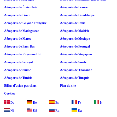
Aéroports de États-Unis
Aéroports de France
Aéroports de Grèce
Aéroports de Guadeloupe
Aéroports de Guyane Française
Aéroports de Italie
Aéroports de Madagascar
Aéroports de Malaisie
Aéroports de Maroc
Aéroports de Mexique
Aéroports de Pays-Bas
Aéroports de Portugal
Aéroports de Royaume-Uni
Aéroports de Singapour
Aéroports de Sénégal
Aéroports de Suède
Aéroports de Suisse
Aéroports de Thaïlande
Aéroports de Tunisie
Aéroports de Turquie
Billets d’avion pas chers
Plan du site
Cookies
Da
De
Es
Fr
It
Nl
US
Ru
Ua