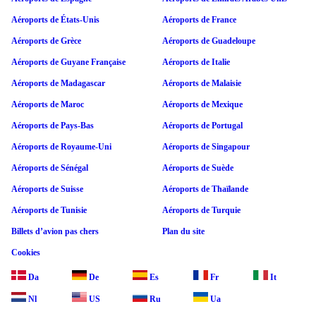
Aéroports de États-Unis
Aéroports de France
Aéroports de Grèce
Aéroports de Guadeloupe
Aéroports de Guyane Française
Aéroports de Italie
Aéroports de Madagascar
Aéroports de Malaisie
Aéroports de Maroc
Aéroports de Mexique
Aéroports de Pays-Bas
Aéroports de Portugal
Aéroports de Royaume-Uni
Aéroports de Singapour
Aéroports de Sénégal
Aéroports de Suède
Aéroports de Suisse
Aéroports de Thaïlande
Aéroports de Tunisie
Aéroports de Turquie
Billets d’avion pas chers
Plan du site
Cookies
Da
De
Es
Fr
It
Nl
US
Ru
Ua