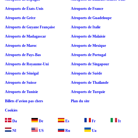
Aéroports de États-Unis
Aéroports de France
Aéroports de Grèce
Aéroports de Guadeloupe
Aéroports de Guyane Française
Aéroports de Italie
Aéroports de Madagascar
Aéroports de Malaisie
Aéroports de Maroc
Aéroports de Mexique
Aéroports de Pays-Bas
Aéroports de Portugal
Aéroports de Royaume-Uni
Aéroports de Singapour
Aéroports de Sénégal
Aéroports de Suède
Aéroports de Suisse
Aéroports de Thaïlande
Aéroports de Tunisie
Aéroports de Turquie
Billets d’avion pas chers
Plan du site
Cookies
Da
De
Es
Fr
It
Nl
US
Ru
Ua